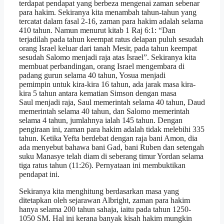
terdapat pendapat yang berbeza mengenai zaman sebenar
para hakim. Sekiranya kita menambah tahun-tahun yang
tercatat dalam fasal 2-16, zaman para hakim adalah selama
410 tahun. Namun menurut kitab 1 Raj 6:1: “Dan
terjadilah pada tahun keempat ratus delapan puluh sesudah
orang Israel keluar dari tanah Mesir, pada tahun keempat
sesudah Salomo menjadi raja atas Israel”. Sekiranya kita
membuat perbandingan, orang Israel mengembara di
padang gurun selama 40 tahun, Yosua menjadi
pemimpin untuk kira-kira 16 tahun, ada jarak masa kira-
kira 5 tahun antara kematian Simson dengan masa
Saul menjadi raja, Saul memerintah selama 40 tahun, Daud
memerintah selama 40 tahun, dan Salomo memerintah
selama 4 tahun, jumlahnya ialah 145 tahun. Dengan
pengiraan ini, zaman para hakim adalah tidak melebihi 335
tahun. Ketika Yefta berdebat dengan raja bani Amon, dia
ada menyebut bahawa bani Gad, bani Ruben dan setengah
suku Manasye telah diam di seberang timur Yordan selama
tiga ratus tahun (11:26). Pernyataan ini membuktikan
pendapat ini.
Sekiranya kita menghitung berdasarkan masa yang
ditetapkan oleh sejarawan Albright, zaman para hakim
hanya selama 200 tahun sahaja, iaitu pada tahun 1250-
1050 SM. Hal ini kerana banyak kisah hakim mungkin