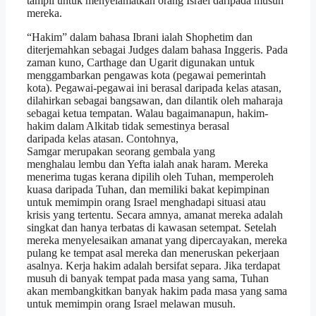
tampil untuk menyelamatkan orang Israel daripada musuh
mereka.
“Hakim” dalam bahasa Ibrani ialah Shophetim dan
diterjemahkan sebagai Judges dalam bahasa Inggeris. Pada
zaman kuno, Carthage dan Ugarit digunakan untuk
menggambarkan pengawas kota (pegawai pemerintah
kota). Pegawai-pegawai ini berasal daripada kelas atasan,
dilahirkan sebagai bangsawan, dan dilantik oleh maharaja
sebagai ketua tempatan. Walau bagaimanapun, hakim-
hakim dalam Alkitab tidak semestinya berasal
daripada kelas atasan. Contohnya,
Samgar merupakan seorang gembala yang
menghalau lembu dan Yefta ialah anak haram. Mereka
menerima tugas kerana dipilih oleh Tuhan, memperoleh
kuasa daripada Tuhan, dan memiliki bakat kepimpinan
untuk memimpin orang Israel menghadapi situasi atau
krisis yang tertentu. Secara amnya, amanat mereka adalah
singkat dan hanya terbatas di kawasan setempat. Setelah
mereka menyelesaikan amanat yang dipercayakan, mereka
pulang ke tempat asal mereka dan meneruskan pekerjaan
asalnya. Kerja hakim adalah bersifat separa. Jika terdapat
musuh di banyak tempat pada masa yang sama, Tuhan
akan membangkitkan banyak hakim pada masa yang sama
untuk memimpin orang Israel melawan musuh.