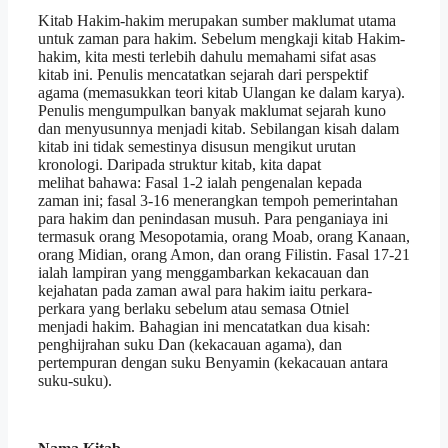
Kitab Hakim-hakim merupakan sumber maklumat utama
untuk zaman para hakim. Sebelum mengkaji kitab Hakim-
hakim, kita mesti terlebih dahulu memahami sifat asas
kitab ini. Penulis mencatatkan sejarah dari perspektif
agama (memasukkan teori kitab Ulangan ke dalam karya).
Penulis mengumpulkan banyak maklumat sejarah kuno
dan menyusunnya menjadi kitab. Sebilangan kisah dalam
kitab ini tidak semestinya disusun mengikut urutan
kronologi. Daripada struktur kitab, kita dapat
melihat bahawa: Fasal 1-2 ialah pengenalan kepada
zaman ini; fasal 3-16 menerangkan tempoh pemerintahan
para hakim dan penindasan musuh. Para penganiaya ini
termasuk orang Mesopotamia, orang Moab, orang Kanaan,
orang Midian, orang Amon, dan orang Filistin. Fasal 17-21
ialah lampiran yang menggambarkan kekacauan dan
kejahatan pada zaman awal para hakim iaitu perkara-
perkara yang berlaku sebelum atau semasa Otniel
menjadi hakim. Bahagian ini mencatatkan dua kisah:
penghijrahan suku Dan (kekacauan agama), dan
pertempuran dengan suku Benyamin (kekacauan antara
suku-suku).