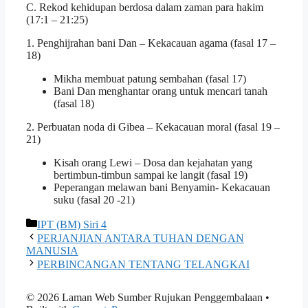
C. Rekod kehidupan berdosa dalam zaman para hakim
(17:1 – 21:25)
1. Penghijrahan bani Dan – Kekacauan agama (fasal 17 –
18)
Mikha membuat patung sembahan (fasal 17)
Bani Dan menghantar orang untuk mencari tanah
(fasal 18)
2. Perbuatan noda di Gibea – Kekacauan moral (fasal 19 –
21)
Kisah orang Lewi – Dosa dan kejahatan yang
bertimbun-timbun sampai ke langit (fasal 19)
Peperangan melawan bani Benyamin- Kekacauan
suku (fasal 20 -21)
Categories
IPT (BM) Siri 4
PERJANJIAN ANTARA TUHAN DENGAN
MANUSIA
PERBINCANGAN TENTANG TELANGKAI
© 2026 Laman Web Sumber Rujukan Penggembalaan
•