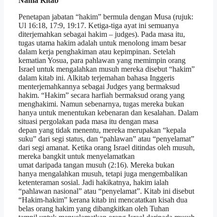
Nama Kitab
Penetapan jabatan “hakim” bermula dengan Musa (rujuk:
Ul 16:18, 17:9, 19:17. Ketiga-tiga ayat ini semuanya
diterjemahkan sebagai hakim – judges). Pada masa itu,
tugas utama hakim adalah untuk menolong imam besar
dalam kerja penghakiman atau kepimpinan. Setelah
kematian Yosua, para pahlawan yang memimpin orang
Israel untuk mengalahkan musuh mereka disebut “hakim”
dalam kitab ini. Alkitab terjemahan bahasa Inggeris
menterjemahkannya sebagai Judges yang bermaksud
hakim. “Hakim” secara harfiah bermaksud orang yang
menghakimi. Namun sebenarnya, tugas mereka bukan
hanya untuk menentukan kebenaran dan kesalahan. Dalam
situasi pergolakan pada masa itu dengan masa
depan yang tidak menentu, mereka merupakan “kepala
suku” dari segi status, dan “pahlawan” atau “penyelamat”
dari segi amanat. Ketika orang Israel ditindas oleh musuh,
mereka bangkit untuk menyelamatkan
umat daripada tangan musuh (2:16). Mereka bukan
hanya mengalahkan musuh, tetapi juga mengembalikan
ketenteraman sosial. Jadi hakikatnya, hakim ialah
“pahlawan nasional” atau “penyelamat”. Kitab ini disebut
“Hakim-hakim” kerana kitab ini mencatatkan kisah dua
belas orang hakim yang dibangkitkan oleh Tuhan