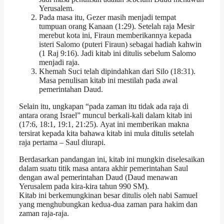
Yerusalem.
Pada masa itu, Gezer masih menjadi tempat
tumpuan orang Kanaan (1:29). Setelah raja Mesir
merebut kota ini, Firaun memberikannya kepada
isteri Salomo (puteri Firaun) sebagai hadiah kahwin
(1 Raj 9:16). Jadi kitab ini ditulis sebelum Salomo
menjadi raja.
Khemah Suci telah dipindahkan dari Silo (18:31).
Masa penulisan kitab ini mestilah pada awal
pemerintahan Daud.
Selain itu, ungkapan “pada zaman itu tidak ada raja di
antara orang Israel” muncul berkali-kali dalam kitab ini
(17:6, 18:1, 19:1, 21:25). Ayat ini memberikan makna
tersirat kepada kita bahawa kitab ini mula ditulis setelah
raja pertama – Saul diurapi.
Berdasarkan pandangan ini, kitab ini mungkin diselesaikan
dalam suatu titik masa antara akhir pemerintahan Saul
dengan awal pemerintahan Daud (Daud menawan
Yerusalem pada kira-kira tahun 990 SM).
Kitab ini berkemungkinan besar ditulis oleh nabi Samuel
yang menghubungkan kedua-dua zaman para hakim dan
zaman raja-raja.