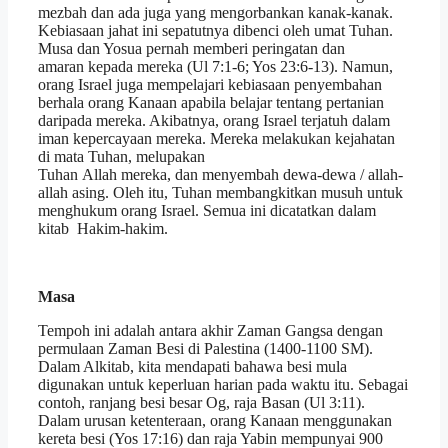
mezbah dan ada juga yang mengorbankan kanak-kanak.
Kebiasaan jahat ini sepatutnya dibenci oleh umat Tuhan.
Musa dan Yosua pernah memberi peringatan dan
amaran kepada mereka (Ul 7:1-6; Yos 23:6-13). Namun,
orang Israel juga mempelajari kebiasaan penyembahan
berhala orang Kanaan apabila belajar tentang pertanian
daripada mereka. Akibatnya, orang Israel terjatuh dalam
iman kepercayaan mereka. Mereka melakukan kejahatan
di mata Tuhan, melupakan
Tuhan Allah mereka, dan menyembah dewa-dewa / allah-
allah asing. Oleh itu, Tuhan membangkitkan musuh untuk
menghukum orang Israel. Semua ini dicatatkan dalam
kitab Hakim-hakim.
Masa
Tempoh ini adalah antara akhir Zaman Gangsa dengan
permulaan Zaman Besi di Palestina (1400-1100 SM).
Dalam Alkitab, kita mendapati bahawa besi mula
digunakan untuk keperluan harian pada waktu itu. Sebagai
contoh, ranjang besi besar Og, raja Basan (Ul 3:11).
Dalam urusan ketenteraan, orang Kanaan menggunakan
kereta besi (Yos 17:16) dan raja Yabin mempunyai 900