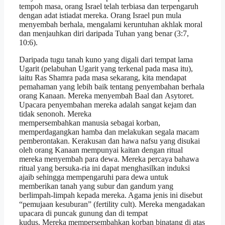
tempoh masa, orang Israel telah terbiasa dan terpengaruh
dengan adat istiadat mereka. Orang Israel pun mula
menyembah berhala, mengalami keruntuhan akhlak moral
dan menjauhkan diri daripada Tuhan yang benar (3:7,
10:6).
Daripada tugu tanah kuno yang digali dari tempat lama
Ugarit (pelabuhan Ugarit yang terkenal pada masa itu),
iaitu Ras Shamra pada masa sekarang, kita mendapat
pemahaman yang lebih baik tentang penyembahan berhala
orang Kanaan. Mereka menyembah Baal dan Asytoret.
Upacara penyembahan mereka adalah sangat kejam dan
tidak senonoh. Mereka
mempersembahkan manusia sebagai korban,
memperdagangkan hamba dan melakukan segala macam
pemberontakan. Kerakusan dan hawa nafsu yang disukai
oleh orang Kanaan mempunyai kaitan dengan ritual
mereka menyembah para dewa. Mereka percaya bahawa
ritual yang bersuka-ria ini dapat menghasilkan induksi
ajaib sehingga mempengaruhi para dewa untuk
memberikan tanah yang subur dan gandum yang
berlimpah-limpah kepada mereka. Agama jenis ini disebut
“pemujaan kesuburan” (fertility cult). Mereka mengadakan
upacara di puncak gunung dan di tempat
kudus. Mereka mempersembahkan korban binatang di atas