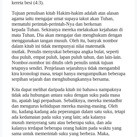
kereta besi (4:3).
Tujuan penulisan kitab Hakim-hakim adalah atas alasan
agama iaitu mengajar umat supaya takut akan Tuhan,
mematuhi perintah-perintah-Nya dan berkenan
kepada Tuhan. Sekiranya mereka melakukan kejahatan di
mata Tuhan, Dia akan mengajar dan menghukum dengan
menggunakan tangan musuh. Oleh itu, banyak nombor
dalam kitab ini tidak mempunyai nilai matematik
mutlak. Penulis menyukai beberapa angka bulat, seperti
dua puluh, empat puluh, lapan puluh tahun, dan lain-lain.
Nombor-nombor ini ditulis oleh penulis untuk tujuan
tetapnya sendiri. Penjelasan sejarahnya tidak mengambil
kira kronologi masa, tetapi hanya mengumpulkan beberapa
serpihan sejarah dan menghubungkannya bersama.
Kita dapat melihat daripada kitab ini bahawa nampaknya
tidak ada hubungan antara suku dengan suku pada masa
itu, apatah lagi perpaduan. Sebaliknya, mereka mentadbir
dan mengurus kehidupan mereka masing-masing. Oleh
itu, kadang-kadang ada peperangan dalam satu suku, tetapi
ada kedamaian pada suku yang lain; ada kalanya
musuh menyerang satu atau beberapa suku, dan ada
kalanya terdapat beberapa orang hakim pada waktu yang
sama untuk memerintah suku yang berbeza. Maka,