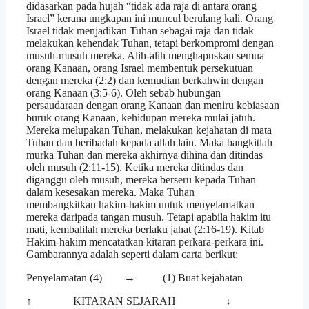
didasarkan pada hujah “tidak ada raja di antara orang
Israel” kerana ungkapan ini muncul berulang kali. Orang
Israel tidak menjadikan Tuhan sebagai raja dan tidak
melakukan kehendak Tuhan, tetapi berkompromi dengan
musuh-musuh mereka. Alih-alih menghapuskan semua
orang Kanaan, orang Israel membentuk persekutuan
dengan mereka (2:2) dan kemudian berkahwin dengan
orang Kanaan (3:5-6). Oleh sebab hubungan
persaudaraan dengan orang Kanaan dan meniru kebiasaan
buruk orang Kanaan, kehidupan mereka mulai jatuh.
Mereka melupakan Tuhan, melakukan kejahatan di mata
Tuhan dan beribadah kepada allah lain. Maka bangkitlah
murka Tuhan dan mereka akhirnya dihina dan ditindas
oleh musuh (2:11-15). Ketika mereka ditindas dan
diganggu oleh musuh, mereka berseru kepada Tuhan
dalam kesesakan mereka. Maka Tuhan
membangkitkan hakim-hakim untuk menyelamatkan
mereka daripada tangan musuh. Tetapi apabila hakim itu
mati, kembalilah mereka berlaku jahat (2:16-19). Kitab
Hakim-hakim mencatatkan kitaran perkara-perkara ini.
Gambarannya adalah seperti dalam carta berikut:
Penyelamatan (4) → (1) Buat kejahatan
↑ KITARAN SEJARAH ↓