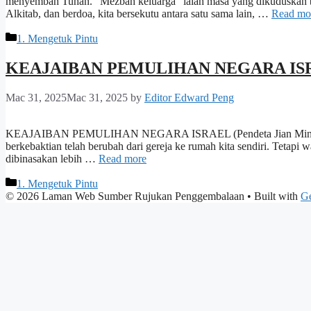
menyembah Tuhan. “Mezbah keluarga” ialah masa yang dikuduskan b
Alkitab, dan berdoa, kita bersekutu antara satu sama lain, …
Read mo
Categories
1. Mengetuk Pintu
KEAJAIBAN PEMULIHAN NEGARA IS
Mac 31, 2025
Mac 31, 2025
by
Editor Edward Peng
KEAJAIBAN PEMULIHAN NEGARA ISRAEL (Pendeta Jian Mingrui) Beb
berkebaktian telah berubah dari gereja ke rumah kita sendiri. Tetap
dibinasakan lebih …
Read more
Categories
1. Mengetuk Pintu
© 2026 Laman Web Sumber Rujukan Penggembalaan
• Built with
Ge