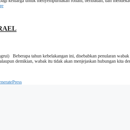
agi keluarga untuk menyempurnakan rohani, beribadah, dan mendekat
re
RAEL
erapa tahun kebelakangan ini, disebabkan penularan wabak COVID-
i walaupun demikian, wabak itu tidak akan menjejaskan hubungan kita d
neratePress