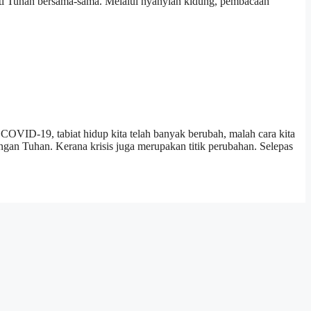
i Tuhan bersama-sama. Melalui nyanyian kidung, pembacaan
19, tabiat hidup kita telah banyak berubah, malah cara kita
engan Tuhan. Kerana krisis juga merupakan titik perubahan. Selepas