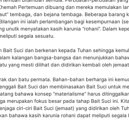
Khemah Pertemuan dibuang dan mereka memulakan lan
laut” tembaga, dan bejana tembaga. Beberapa barang k
 Bilangan ini ialah perlambangan bagi kesempurnaan (s
ing unutk menyatakan kasih karunia “rohani”. Dalam kep
eliputi segala sesuatu.
 Bait Suci dan berkenan kepada Tuhan sehingga kemuli
alam kalangan bangsa-bangsa dan menunjukkan bahawa 
u yang mesti dilihat dan didirikan kembali oleh jemaat h
erak dan batu permata. Bahan-bahan berharga ini kem
enggali Bait Suci dan membinasakan Bait Suci untuk m
 datang bahawa konsep “materialisme” harus ditingga
ga merupakan fokus besar pada tahap Bait Suci ini. Kit
ga ciri-ciri Bait Suci (jemaat) yang didirikan oleh T
an bahawa kasih karunia rohani dapat meliputi segala 