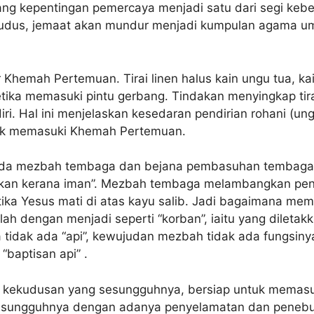
ntang kepentingan pemercaya menjadi satu dari segi k
i kudus, jemaat akan mundur menjadi kumpulan agama 
r Khemah Pertemuan. Tirai linen halus kain ungu tua, ka
p ketika memasuki pintu gerbang. Tindakan menyingkap ti
iri. Hal ini menjelaskan kesedaran pendirian rohani (u
ntuk memasuki Khemah Pertemuan.
a mezbah tembaga dan bejana pembasuhan tembaga. Du
arkan kerana iman”. Mezbah tembaga melambangkan pe
tika Yesus mati di atas kayu salib. Jadi bagaimana m
ah dengan menjadi seperti “korban”, iaitu yang dileta
ka tidak ada “api”, kewujudan mezbah tidak ada fungsi
baptisan api” .
kekudusan yang sesungguhnya, bersiap untuk memasuki
esungguhnya dengan adanya penyelamatan dan penebus