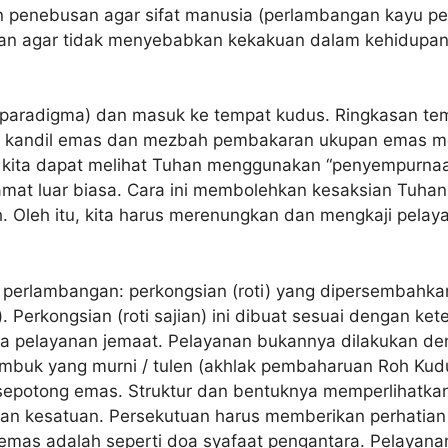
 penebusan agar sifat manusia (perlambangan kayu pen
san agar tidak menyebabkan kekakuan dalam kehidupa
akan paradigma) dan masuk ke tempat kudus. Ringkasan te
an, kandil emas dan mezbah pembakaran ukupan emas me
, kita dapat melihat Tuhan menggunakan “penyempurnaa
mat luar biasa. Cara ini membolehkan kesaksian Tuhan 
leh itu, kita harus merenungkan dan mengkaji pelaya
a perlambangan: perkongsian (roti) yang dipersembahka
 Perkongsian (roti sajian) ini dibuat sesuai dengan k
 pelayanan jemaat. Pelayanan bukannya dilakukan den
tumbuk yang murni / tulen (akhlak pembaharuan Roh Ku
sepotong emas. Struktur dan bentuknya memperlihatkan
an kesatuan. Persekutuan harus memberikan perhatian 
as adalah seperti doa syafaat pengantara. Pelayanan