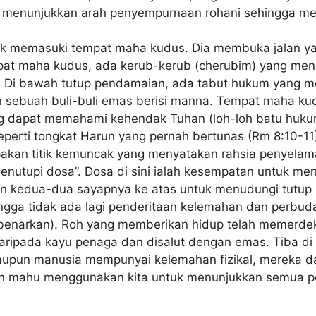
 menunjukkan arah penyempurnaan rohani sehingga men
tuk memasuki tempat maha kudus. Dia membuka jalan y
tempat maha kudus, ada kerub-kerub (cherubim) yang 
. Di bawah tutup pendamaian, ada tabut hukum yang m
n sebuah buli-buli emas berisi manna. Tempat maha ku
rang dapat memahami kehendak Tuhan (loh-loh batu huk
seperti tongkat Harun yang pernah bertunas (Rm 8:10-1
akan titik kemuncak yang menyatakan rahsia penyela
nutupi dosa”. Dosa di sini ialah kesempatan untuk m
kedua-dua sayapnya ke atas untuk menudungi tutup 
gga tidak ada lagi penderitaan kelemahan dan perbudak
dibenarkan). Roh yang memberikan hidup telah memerde
ripada kayu penaga dan disalut dengan emas. Tiba di 
 Walaupun manusia mempunyai kelemahan fizikal, mereka
uhan mahu menggunakan kita untuk menunjukkan semua p