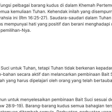
an fungsi pelbagai barang kudus di dalam Khemah Per
mua kemuliaan Tuhan. Kehendak inilah yang disempurna
 rahsia ini (Rm 16:25-27). Saudara-saudari dalam Tuha
harus mempunyai hati yang positif dan berani menghadap
 pemilihan-Nya.
Suci untuk Tuhan, tetapi Tuhan tidak berkenan kepada
n-bahan secara aktif dan melancarkan pembinaan Bait 
ah yang harus dipelajari oleh orang yang telah bertau
un untuk menyelesaikan pembinaan Bait Suci sesuai de
aw 28:9-19). Barang-barang kudus semua bahagian ter
ertemuan ditambah semula. Perbuatan-perbuatan yang t