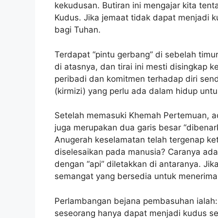
kekudusan. Butiran ini mengajar kita te
Kudus. Jika jemaat tidak dapat menjad
bagi Tuhan.
Terdapat “pintu gerbang” di sebelah timu
di atasnya, dan tirai ini mesti disingka
peribadi dan komitmen terhadap diri send
(kirmizi) yang perlu ada dalam hidup u
Setelah memasuki Khemah Pertemuan, ad
juga merupakan dua garis besar “diben
Anugerah keselamatan telah tergenap ke
diselesaikan pada manusia? Caranya adal
dengan “api” diletakkan di antaranya. Ji
semangat yang bersedia untuk menerima “
Perlambangan bejana pembasuhan ialah: 
seseorang hanya dapat menjadi kudus s