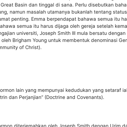
reat Basin dan tinggal di sana. Perlu disebutkan bahaw
ng, namun masalah utamanya bukanlah tentang status 
mat penting. Emma berpendapat bahawa semua itu haru
ahawa semua itu harus dijaga oleh gereja setelah kem
gajian universiti, Joseph Smith III mula bersatu denga
n oleh Brigham Young untuk membentuk denominasi Ge
mmunity of Christ).
a Mormon lain yang mempunyai kedudukan yang setaraf i
trin dan Perjanjian” (Doctrine and Covenants).
ormon diterjemahkan oleh Joseph Smith dengan Urim d