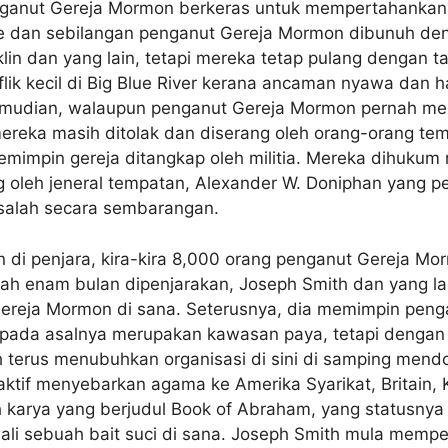
nganut Gereja Mormon berkeras untuk mempertahankan
ge dan sebilangan penganut Gereja Mormon dibunuh de
n dan yang lain, tetapi mereka tetap pulang dengan t
ik kecil di Big Blue River kerana ancaman nyawa dan 
mudian, walaupun penganut Gereja Mormon pernah melar
reka masih ditolak dan diserang oleh orang-orang temp
emimpin gereja ditangkap oleh militia. Mereka dihukum
g oleh jeneral tempatan, Alexander W. Doniphan yang
salah secara sembarangan.
 di penjara, kira-kira 8,000 orang penganut Gereja Mormo
h enam bulan dipenjarakan, Joseph Smith dan yang lain d
reja Mormon di sana. Seterusnya, dia memimpin peng
 ini pada asalnya merupakan kawasan paya, tetapi deng
 terus menubuhkan organisasi di sini di samping mend
aktif menyebarkan agama ke Amerika Syarikat, Britain,
h karya yang berjudul Book of Abraham, yang statusnya
i sebuah bait suci di sana. Joseph Smith mula memperk