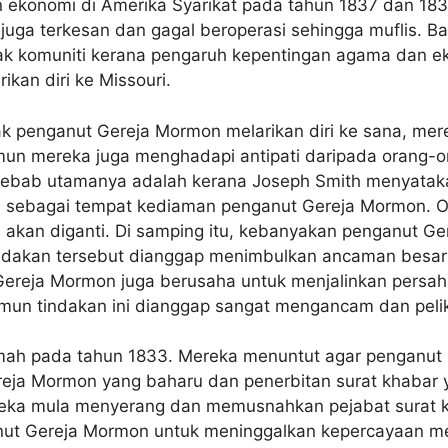
konomi di Amerika Syarikat pada tahun 1837 dan 1838,
 juga terkesan dan gagal beroperasi sehingga muflis. 
yak komuniti kerana pengaruh kepentingan agama dan e
kan diri ke Missouri.
k penganut Gereja Mormon melarikan diri ke sana, me
 mereka juga menghadapi antipati daripada orang-ora
Sebab utamanya adalah kerana Joseph Smith menyata
ri sebagai tempat kediaman penganut Gereja Mormon. O
an diganti. Di samping itu, kebanyakan penganut Ger
ndakan tersebut dianggap menimbulkan ancaman besar
ereja Mormon juga berusaha untuk menjalinkan persah
n tindakan ini dianggap sangat mengancam dan pelik 
mah pada tahun 1833. Mereka menuntut agar penganut
eja Mormon yang baharu dan penerbitan surat khabar y
reka mula menyerang dan memusnahkan pejabat surat k
t Gereja Mormon untuk meninggalkan kepercayaan mer