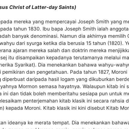
s Christ of Latter-day Saints)
kepada mereka yang mempercayai Joseph Smith yang 
k pada tahun 1830. Ibu bapa Joseph Smith ialah anggota
adah banyak denominasi. Namun dia akhirnya memilih Ge
hyu dari syurga ketika dia berusia 15 tahun (1820). Y
ana ajaran mereka salah dan doktrin mereka menjijikk
ej itu disampaikan kepadanya terutamanya melalui ma
Amerika Syarikat). Dia menekankan bahawa wahyu-wahyu
gi pemikiran dan pengetahuan. Pada tahun 1827, Moron
 diperbuat daripada hasil logam yang dikuburkan berde
 ayahnya Mormon semasa hayatnya. Walaupun kitab ini 
 ini dan tidak boleh memberitahu sesiapa pun untuk m
esaikam penterjemahan kitab klasik ini secara rahsia d
m) kepada Moroni. Kitab klasik ini kini disebut Kitab Mo
an ideanya ke merata tempat. Dia menekankan bahaw