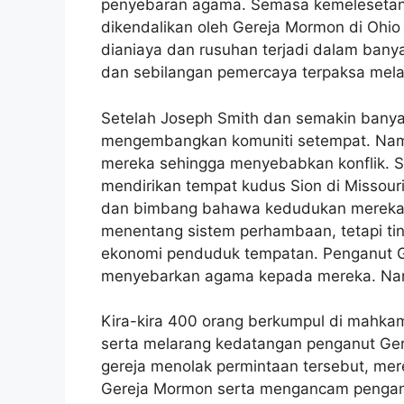
penyebaran agama. Semasa kemelesetan e
dikendalikan oleh Gereja Mormon di Ohio
dianiaya dan rusuhan terjadi dalam ban
dan sebilangan pemercaya terpaksa melari
Setelah Joseph Smith dan semakin banya
mengembangkan komuniti setempat. Namun
mereka sehingga menyebabkan konflik. 
mendirikan tempat kudus Sion di Missou
dan bimbang bahawa kedudukan mereka ak
menentang sistem perhambaan, tetapi ti
ekonomi penduduk tempatan. Penganut G
menyebarkan agama kepada mereka. Namu
Kira-kira 400 orang berkumpul di mahka
serta melarang kedatangan penganut Ger
gereja menolak permintaan tersebut, me
Gereja Mormon serta mengancam penganu