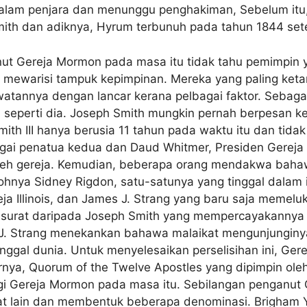
lam penjara dan menunggu penghakiman, Sebelum itu, ga
th dan adiknya, Hyrum terbunuh pada tahun 1844 setel
nut Gereja Mormon pada masa itu tidak tahu pemimpin
n mewarisi tampuk kepimpinan. Mereka yang paling ket
awatannya dengan lancar kerana pelbagai faktor. Sebag
seperti dia. Joseph Smith mungkin pernah berpesan ke
th III hanya berusia 11 tahun pada waktu itu dan tidak
ai penatua kedua dan Daud Whitmer, Presiden Gereja Zi
oleh gereja. Kemudian, beberapa orang mendakwa bah
hnya Sidney Rigdon, satu-satunya yang tinggal dalam i
eja Illinois, dan James J. Strang yang baru saja memel
surat daripada Joseph Smith yang mempercayakannya 
s J. Strang menekankan bahawa malaikat mengunjungin
nggal dunia. Untuk menyelesaikan perselisihan ini, 
nya, Quorum of the Twelve Apostles yang dipimpin oleh
gi Gereja Mormon pada masa itu. Sebilangan penganut 
at lain dan membentuk beberapa denominasi. Brigham