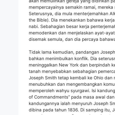
akan memulihkan gereja yang didirikan p
mempercayainya semakin ramai, mereka m
Seterusnya, dia mula menterjemahkan Alki
the Bible). Dia menekankan bahawa kerj
nabi. Sebahagian besar kerja penterjema
memodenkan dan menjelaskan ayat-ayat su
disemak semula, dan dia percaya bahawa
Tidak lama kemudian, pandangan Joseph S
bahkan menimbulkan konflik. Dia seteru
meninggalkan New York dan berpindah k
tanah menyebabkan sebahagian pemercaya
Joseph Smith tetap kembali ke Ohio dan 
menubuhkan dan mengembangkan komuniti 
memperoleh wahyu syurgawi. Isi kandung
of Commandments” pada masa awal dan kem
kandungannya ialah menyuruh Joseph Smi
dibina pada tahun 1836. Di samping itu,