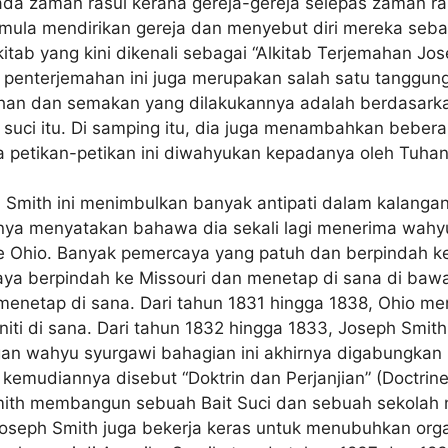
ada zaman rasul kerana gereja-gereja selepas zaman ra
ula mendirikan gereja dan menyebut diri mereka seba
tab yang kini dikenali sebagai “Alkitab Terjemahan Jos
a penterjemahan ini juga merupakan salah satu tanggu
han dan semakan yang dilakukannya adalah berdasarkan 
ci itu. Di samping itu, dia juga menambahkan beberap
 petikan-petikan ini diwahyukan kepadanya oleh Tuhan
mith ini menimbulkan banyak antipati dalam kalangan 
snya menyatakan bahawa dia sekali lagi menerima wah
e Ohio. Banyak pemercaya yang patuh dan berpindah k
 berpindah ke Missouri dan menetap di sana di bawa
menetap di sana. Dari tahun 1831 hingga 1838, Ohio me
di sana. Dari tahun 1832 hingga 1833, Joseph Smith
an wahyu syurgawi bahagian ini akhirnya digabungkan
udiannya disebut “Doktrin dan Perjanjian” (Doctrine 
th membangun sebuah Bait Suci dan sebuah sekolah nab
 Joseph Smith juga bekerja keras untuk menubuhkan org