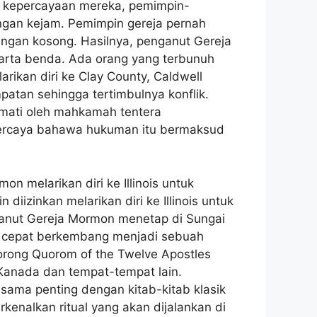
 kepercayaan mereka, pemimpin-
ngan kejam. Pemimpin gereja pernah
angan kosong. Hasilnya, penganut Gereja
harta benda. Ada orang yang terbunuh
ikan diri ke Clay County, Caldwell
atan sehingga tertimbulnya konflik.
 mati oleh mahkamah tentera
 percaya bahawa hukuman itu bermaksud
n melarikan diri ke Illinois untuk
iizinkan melarikan diri ke Illinois untuk
anut Gereja Mormon menetap di Sungai
an cepat berkembang menjadi sebuah
orong Quorom of the Twelve Apostles
 Kanada dan tempat-tempat lain.
 sama penting dengan kitab-kitab klasik
enalkan ritual yang akan dijalankan di