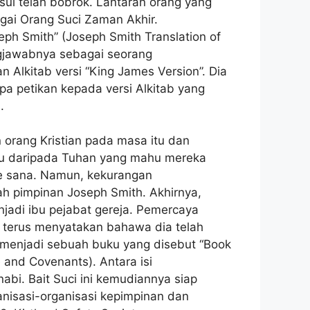
sul telah bobrok. Lantaran orang yang
gai Orang Suci Zaman Akhir.
eph Smith” (Joseph Smith Translation of
ngjawabnya sebagai seorang
Alkitab versi “King James Version”. Dia
a petikan kepada versi Alkitab yang
.
orang Kristian pada masa itu dan
yu daripada Tuhan yang mahu mereka
e sana. Namun, kekurangan
h pimpinan Joseph Smith. Akhirnya,
njadi ibu pejabat gereja. Pemercaya
 terus menyatakan bahawa dia telah
 menjadi sebuah buku yang disebut “Book
and Covenants). Antara isi
i. Bait Suci ini kemudiannya siap
anisasi-organisasi kepimpinan dan