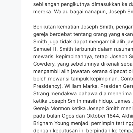
sebilangan pengikutnya dimasukkan ke da
mereka. Walau bagaimanapun, Joseph Smi
Berikutan kematian Joseph Smith, penga
gereja berdebat tentang orang yang aka
Smith juga tidak dapat mengambil alih j
Samuel H. Smith terbunuh dalam rusuhan 
mewarisi kepimpinannya, tetapi Joseph Smi
Cowdery, yang sebelumnya dikenali sebag
mengambil alih jawatan kerana dipecat 
boleh mewarisi tampuk kepimpinan. Conto
Presidency), William Marks, Presiden Ger
Strang mendakwa bahawa dia menerima 
ketika Joseph Smith masih hidup. Jame
Gereja Mormon ketika Joseph Smith meni
pada bulan Ogos dan Oktober 1844. Akhir
Brigham Young menjadi pemimpin terting
dengan keputusan ini berpindah ke temp