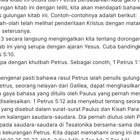
lungan kitab ini dengan teliti, kita akan mendapati bah
 gulungan kitab ini. Contoh-contohnya adalah berikut:
olah-olah telah melihat penderitaan Kristus dengan mat
 seterusnya.
1-3 secara langsung mengingatkan kita tentang doronga
ab ini yang serupa dengan ajaran Yesus. Cuba banding
 5:10.
pa dengan khutbah Petrus. Sebagai conoth, 1 Petrus 1:
engenal pasti bahawa rasul Petrus ialah penulis gulun
trus, seorang nelayan dari Galilea, dapat menghasilka
 gaya bahasa yang ditulis oleh Paulus yang pernah mene
 diselesaikan. 1 Petrus 5:12 ada menyebut tentang seor
yang disebut dalam surat-surat Paulus dan Kisah Para
m kalangan saudara-saudara. Dia pernah diutus oleh Pa
kepada saudara-saudara di Tesalonika bersama-sama den
urangan Petrus. Kita dapat memahami orang ini dengan