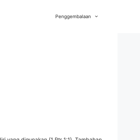
Penggembalaan
iri yang digunakan (1 Ptr 1:1). Tambahan