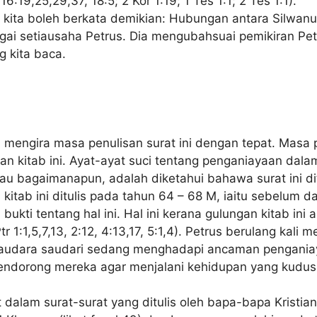
6:19,25,29,37, 18:5; 2 Kor 1:19; 1 Tes 1:1; 2 Tes 1:1).
 kita boleh berkata demikian: Hubungan antara Silwanus
gai setiausaha Petrus. Dia mengubahsuai pemikiran Pe
 kita baca.
 mengira masa penulisan surat ini dengan tepat. Masa 
 kitab ini. Ayat-ayat suci tentang penganiayaan dalam 
 bagaimanapun, adalah diketahui bahawa surat ini dit
 kitab ini ditulis pada tahun 64 – 68 M, iaitu sebelum
bukti tentang hal ini. Hal ini kerana gulungan kitab ini
r 1:1,5,7,13, 2:12, 4:13,17, 5:1,4). Petrus berulang kal
saudara saudari sedang menghadapi ancaman pengania
mendorong mereka agar menjalani kehidupan yang kud
t dalam surat-surat yang ditulis oleh bapa-bapa Kristia