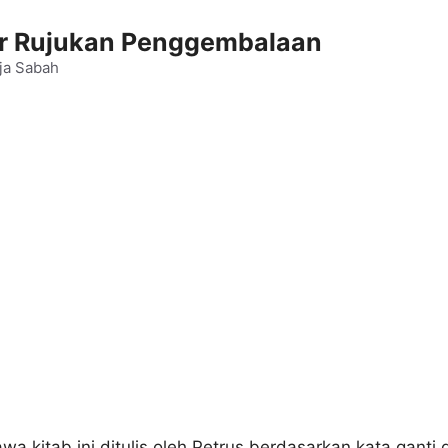
 Rujukan Penggembalaan
ja Sabah
 kitab ini ditulis oleh Petrus berdasarkan kata ganti d