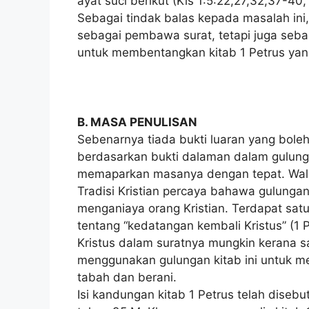
ayat suci berikut (Kis 1:5:22,27,32,37-40, 1
Sebagai tindak balas kepada masalah ini,
sebagai pembawa surat, tetapi juga seba
untuk membentangkan kitab 1 Petrus yang
B. MASA PENULISAN
Sebenarnya tiada bukti luaran yang boleh
berdasarkan bukti dalaman dalam gulungan
memaparkan masanya dengan tepat. Walau
Tradisi Kristian percaya bahawa gulungan
menganiaya orang Kristian. Terdapat satu 
tentang “kedatangan kembali Kristus” (1 Pt
Kristus dalam suratnya mungkin kerana 
menggunakan gulungan kitab ini untuk 
tabah dan berani.
Isi kandungan kitab 1 Petrus telah disebu