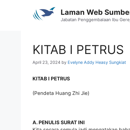
Skip
to
Laman Web Sumber
content
Jabatan Penggembalaan Ibu Gere
KITAB I PETRUS
April 23, 2024
by
Evelyne Addy Heasy Sungkiat
KITAB I PETRUS
(Pendeta Huang Zhi Jie)
A. PENULIS SURAT INI
Kita secara semula jadi mengatakan bahawa