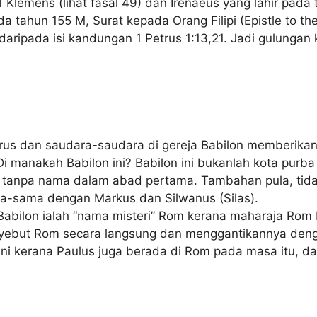
 Klemens (lihat fasal 49) dan Irenaeus yang lahir pada
 tahun 155 M, Surat kepada Orang Filipi (Epistle to the P
aripada isi kandungan 1 Petrus 1:13,21. Jadi gulungan k
etrus dan saudara-saudara di gereja Babilon memberik
Di manakah Babilon ini? Babilon ini bukanlah kota purba
il tanpa nama dalam abad pertama. Tambahan pula, tid
ama-sama dengan Markus dan Silwanus (Silas).
bilon ialah “nama misteri” Rom kerana maharaja Rom b
nyebut Rom secara langsung dan menggantikannya denga
 ini kerana Paulus juga berada di Rom pada masa itu, 