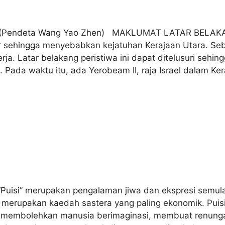
” (Pendeta Wang Yao Zhen) MAKLUMAT LATAR BELAK
yur sehingga menyebabkan kejatuhan Kerajaan Utara. S
ja. Latar belakang peristiwa ini dapat ditelusuri sehi
. Pada waktu itu, ada Yerobeam II, raja Israel dalam K
uisi” merupakan pengalaman jiwa dan ekspresi semula
si merupakan kaedah sastera yang paling ekonomik. Pui
 membolehkan manusia berimaginasi, membuat renunga