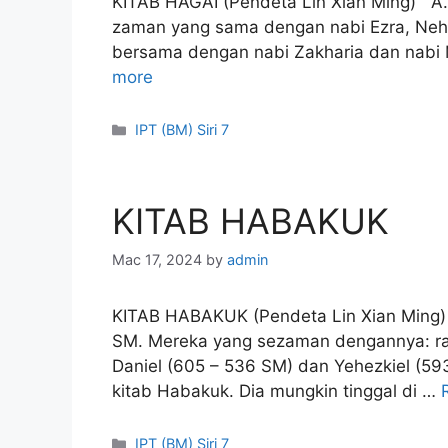
KITAB HAGAI (Pendeta Lin Xian Ming) A.
zaman yang sama dengan nabi Ezra, Nehem
bersama dengan nabi Zakharia dan nabi M
more
Categories
IPT (BM) Siri 7
KITAB HABAKUK
Mac 17, 2024
by
admin
KITAB HABAKUK (Pendeta Lin Xian Ming) 
SM. Mereka yang sezaman dengannya: raj
Daniel (605 – 536 SM) dan Yehezkiel (593
kitab Habakuk. Dia mungkin tinggal di …
Categories
IPT (BM) Siri 7