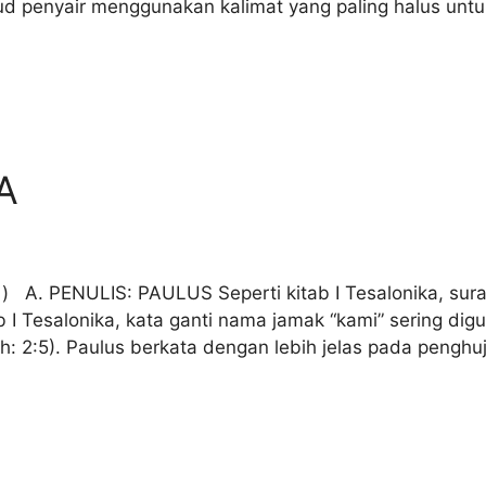
sud penyair menggunakan kalimat yang paling halus un
A
 A. PENULIS: PAULUS Seperti kitab I Tesalonika, surat
ab I Tesalonika, kata ganti nama jamak “kami” sering d
h: 2:5). Paulus berkata dengan lebih jelas pada penghuj