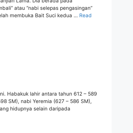
janjian Lama. Dia berada pada
bali” atau “nabi selepas pengasingan”
 telah membuka Bait Suci kedua …
Read
. Habakuk lahir antara tahun 612 – 589
98 SM), nabi Yeremia (627 – 586 SM),
tang hidupnya selain daripada