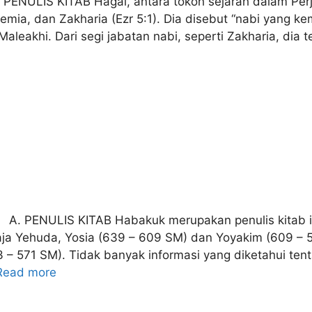
 PENULIS KITAB Hagai, antara tokoh sejarah dalam Per
ia, dan Zakharia (Ezr 5:1). Dia disebut “nabi yang kem
aleakhi. Dari segi jabatan nabi, seperti Zakharia, dia
A. PENULIS KITAB Habakuk merupakan penulis kitab ini
a Yehuda, Yosia (639 – 609 SM) dan Yoyakim (609 – 5
 – 571 SM). Tidak banyak informasi yang diketahui ten
Read more