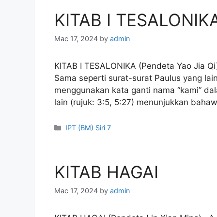
KITAB I TESALONIK
Mac 17, 2024
by
admin
KITAB I TESALONIKA (Pendeta Yao Jia Qi
Sama seperti surat-surat Paulus yang lain
menggunakan kata ganti nama “kami” dala
lain (rujuk: 3:5, 5:27) menunjukkan bah
Categories
IPT (BM) Siri 7
KITAB HAGAI
Mac 17, 2024
by
admin