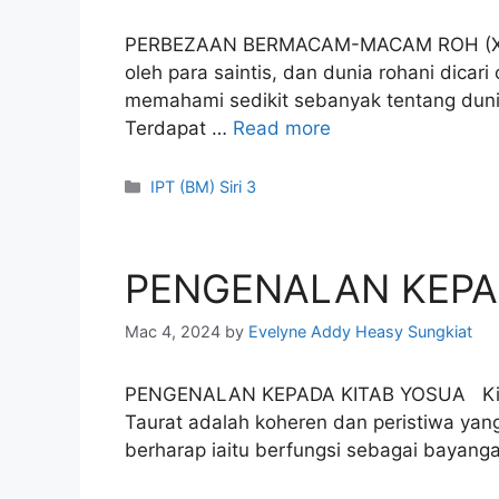
PERBEZAAN BERMACAM-MACAM ROH (Xie Hong
oleh para saintis, dan dunia rohani dica
memahami sedikit sebanyak tentang dunia
Terdapat …
Read more
Categories
IPT (BM) Siri 3
PENGENALAN KEPA
Mac 4, 2024
by
Evelyne Addy Heasy Sungkiat
PENGENALAN KEPADA KITAB YOSUA Kitab 
Taurat adalah koheren dan peristiwa yang 
berharap iaitu berfungsi sebagai bayanga