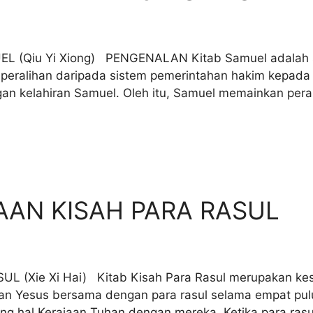
Qiu Yi Xiong) PENGENALAN Kitab Samuel adalah sala
peralihan daripada sistem pemerintahan hakim kepada 
ngan kelahiran Samuel. Oleh itu, Samuel memainkan per
AN KISAH PARA RASUL
ie Xi Hai) Kitab Kisah Para Rasul merupakan kesina
an Yesus bersama dengan para rasul selama empat pulu
tang hal Kerajaan Tuhan dengan mereka. Ketika para ra