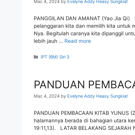
Mac 4, 2024
by
Evelyne Addy Heasy Sungkiat
PANGGILAN DAN AMANAT (Yao Jia Qi) Sy
pelanggaran kita dan memilih kita untuk
Nya. Begitulah caranya kita dipanggil un
lebih jauh …
Read more
Categories
IPT (BM) Siri 3
PANDUAN PEMBACA
Mac 4, 2024
by
Evelyne Addy Heasy Sungkiat
PANDUAN PEMBACAAN KITAB YUNUS (Zhao 
halamannya berada di bahagian utara kera
19:11,13). LATAR BELAKANG SEJARAH Nab