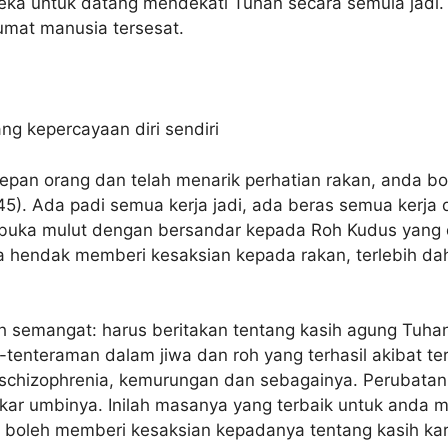
reka untuk datang mendekati Tuhan secara semula jadi.
umat manusia tersesat.
ng kepercayaan diri sendiri
depan orang dan telah menarik perhatian rakan, anda 
1,45). Ada padi semua kerja jadi, ada beras semua kerja
mbuka mulut dengan bersandar kepada Roh Kudus yang di
 hendak memberi kesaksian kepada rakan, terlebih dah
h semangat: harus beritakan tentang kasih agung Tuha
-tenteraman dalam jiwa dan roh yang terhasil akibat ter
 schizophrenia, kemurungan dan sebagainya. Perubata
 akar umbinya. Inilah masanya yang terbaik untuk anda
: boleh memberi kesaksian kepadanya tentang kasih karu