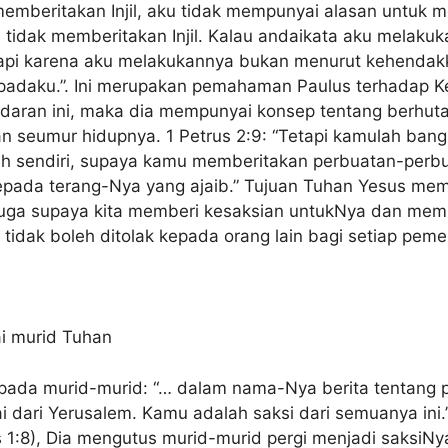
memberitakan Injil, aku tidak mempunyai alasan untuk 
u tidak memberitakan Injil. Kalau andaikata aku melak
i karena aku melakukannya bukan menurut kehendakku 
padaku.”. Ini merupakan pemahaman Paulus terhadap 
ran ini, maka dia mempunyai konsep tentang berhutang 
seumur hidupnya. 1 Petrus 2:9: “Tetapi kamulah bangsa
h sendiri, supaya kamu memberitakan perbuatan-perbua
pada terang-Nya yang ajaib.” Tujuan Tuhan Yesus memi
i juga supaya kita memberi kesaksian untukNya dan memu
tidak boleh ditolak kepada orang lain bagi setiap peme
i murid Tuhan
epada murid-murid: “… dalam nama-Nya berita tentang
 dari Yerusalem. Kamu adalah saksi dari semuanya ini.”
 1:8), Dia mengutus murid-murid pergi menjadi saksiNya